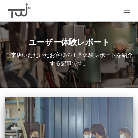
ナ
ビ
ゲ
ー
シ
ユーザー体験レポート
ョ
ン
ご来店いただいたお客様の工具体験レポートを紹介
を
切
する記事です。
り
替
え