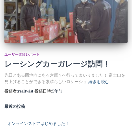
ユーザー体験レポート
レーシングカーガレージ訪問！
先日とある団地内にある倉庫？へ行ってまいりました！ 富士山を
見上げることができる素晴らしいロケーショ
続きを読む…
投稿者:
realtwist
投稿日時:
5年
前
最近の投稿
オンラインストアはじめました！