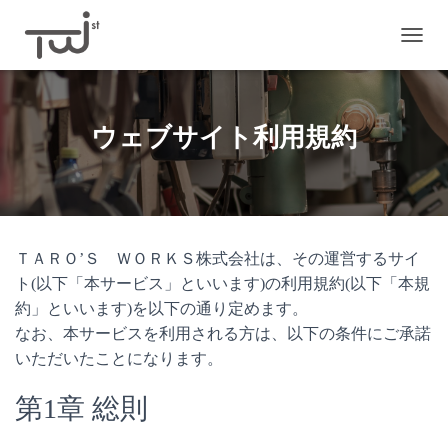
ナ
ビ
ゲ
ー
シ
ウェブサイト利用規約
ョ
ン
を
切
り
替
ＴＡＲＯ’Ｓ ＷＯＲＫＳ株式会社は、その運営するサイ
え
ト(以下「本サービス」といいます)の利用規約(以下「本規
約」といいます)を以下の通り定めます。
なお、本サービスを利用される方は、以下の条件にご承諾
いただいたことになります。
第1章 総則