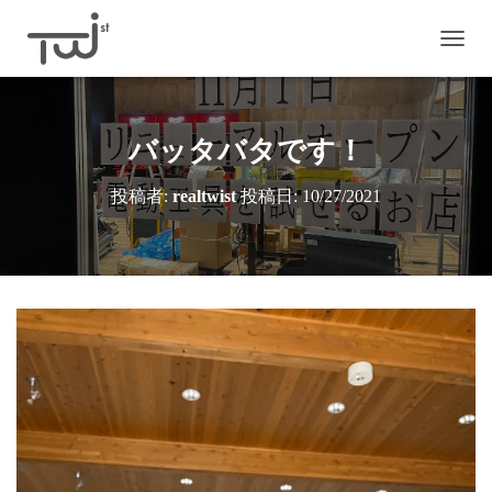
ナ
ビ
ゲ
ー
シ
バッタバタです！
ョ
ン
投稿者:
realtwist
投稿日:
10/27/2021
を
切
り
替
え